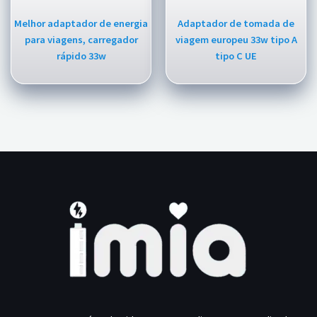
Melhor adaptador de energia
Adaptador de tomada de
para viagens, carregador
viagem europeu 33w tipo A
rápido 33w
tipo C UE