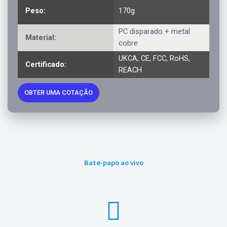
Peso:
170g
PC disparado + metal
Material:
cobre
UKCA, CE, FCC, RoHS,
Certificado:
REACH
OBTER UMA COTAÇÃO
Bate-papo ao vivo