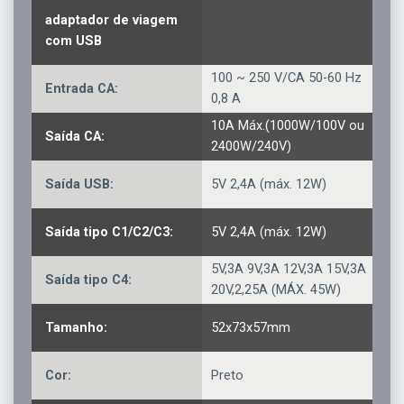
adaptador de viagem
com USB
100 ~ 250 V/CA 50-60 Hz
Entrada CA:
0,8 A
10A Máx.(1000W/100V ou
Saída CA:
2400W/240V)
Saída USB:
5V 2,4A (máx. 12W)
Saída tipo C1/C2/C3:
5V 2,4A (máx. 12W)
5V,3A 9V,3A 12V,3A 15V,3A
Saída tipo C4:
20V,2,25A (MÁX. 45W)
Tamanho:
52x73x57mm
Cor:
Preto