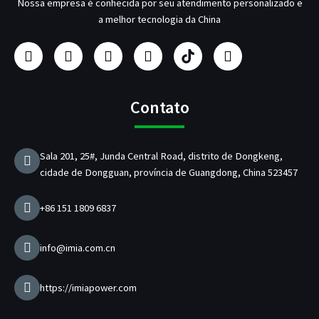
Nossa empresa é conhecida por seu atendimento personalizado e
a melhor tecnologia da China
F
I
Y
L
F
T
a
n
o
i
a
w
c
s
u
n
b
i
e
t
T
k
r
t
b
a
u
e
i
t
Contato
o
g
b
d
c
e
o
r
e
i
a
r
k
a
n
n
Sala 201, 25#, Junda Central Road, distrito de Dongkeng,
m
t
cidade de Dongguan, província de Guangdong, China 523457
e
d
e
+86 151 1809 6837
c
a
r
info@imia.com.cn
r
e
g
https://imiapower.com
a
d