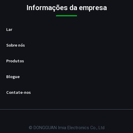
o
Informações da empresa
r
U
S
B
Lar
/
P
Sobre nós
D
Produtos
Blogue
Contate-nos
© DONGGUAN Imia Electronics Co., Ltd