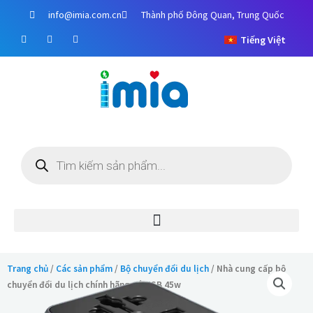
Chuyển
info@imia.com.cn
Thành phố Đông Quan, Trung Quốc
đến
F
Y
I
nội
Tiếng Việt
a
o
n
c
u
s
dung
e
t
t
b
u
a
o
b
g
o
e
r
k
a
m
Tìm
kiếm
sản
phẩm
Trang chủ
/
Các sản phẩm
/
Bộ chuyển đổi du lịch
/ Nhà cung cấp bộ
chuyển đổi du lịch chính hãng có USB 45w