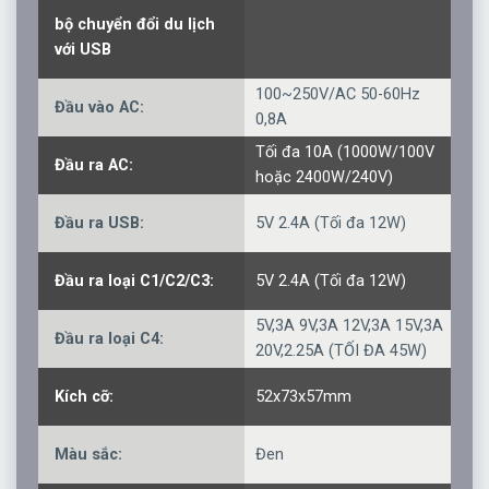
bộ chuyển đổi du lịch
với USB
100~250V/AC 50-60Hz
Đầu vào AC:
0,8A
Tối đa 10A (1000W/100V
Đầu ra AC:
hoặc 2400W/240V)
Đầu ra USB:
5V 2.4A (Tối đa 12W)
Đầu ra loại C1/C2/C3:
5V 2.4A (Tối đa 12W)
5V,3A 9V,3A 12V,3A 15V,3A
Đầu ra loại C4:
20V,2.25A (TỐI ĐA 45W)
Kích cỡ:
52x73x57mm
Màu sắc:
Đen