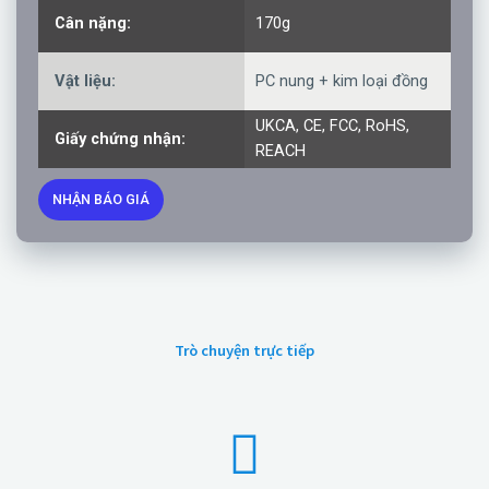
Cân nặng:
170g
Vật liệu:
PC nung + kim loại đồng
UKCA, CE, FCC, RoHS,
Giấy chứng nhận:
REACH
NHẬN BÁO GIÁ
Trò chuyện trực tiếp