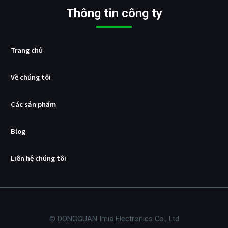
d
Thông tin công ty
Trang chủ
Về chúng tôi
Các sản phẩm
Blog
Liên hệ chúng tôi
© DONGGUAN Imia Electronics Co., Ltd