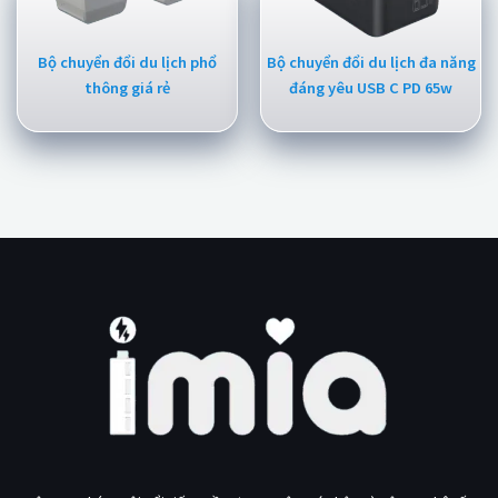
Bộ chuyển đổi du lịch phổ
Bộ chuyển đổi du lịch đa năng
thông giá rẻ
đáng yêu USB C PD 65w