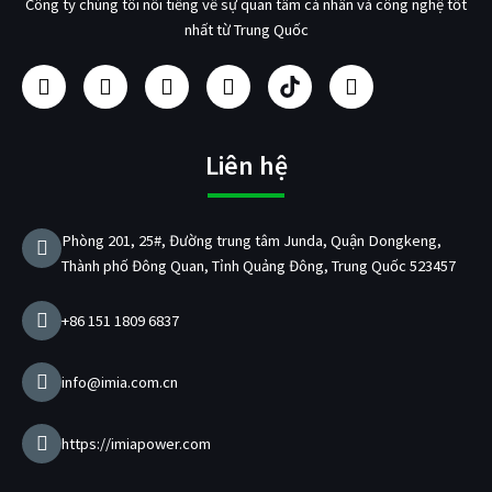
Công ty chúng tôi nổi tiếng về sự quan tâm cá nhân và công nghệ tốt
nhất từ Trung Quốc
F
I
Y
L
N
T
a
n
o
i
h
w
c
s
u
n
à
i
e
t
t
k
s
t
b
a
u
e
ả
t
Liên hệ
o
g
b
d
n
e
o
r
e
i
x
r
k
a
n
u
Phòng 201, 25#, Đường trung tâm Junda, Quận Dongkeng,
m
ấ
Thành phố Đông Quan, Tỉnh Quảng Đông, Trung Quốc 523457
t
b
ộ
+86 151 1809 6837
s
ạ
c
info@imia.com.cn
U
S
B
https://imiapower.com
/
p