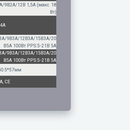
А/9В2А/12В 1,5А (макс. 18
Вт)
.4А
3А/9В3А/12В3А/15В3А/20
В5А 100Вт PPS:5-21В 5А
3А/9В3А/12В3А/15В3А/20
В5А 100Вт PPS:5-21В 5А
50.5*57мм
A, CE