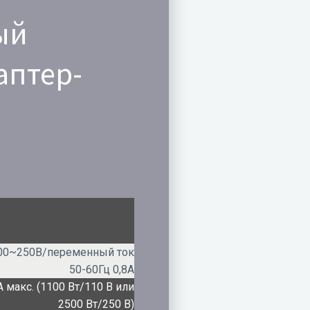
ый
аптер-
00~250В/переменный ток
50-60Гц 0,8А
А макс. (1100 Вт/110 В или
2500 Вт/250 В)