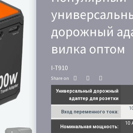
универсальн
дорожный ад
вилка оптом
I-T910
Универсальный дорожный
адаптер для розетки
1
Вход переменного тока:
10 
Номинальная мощность: