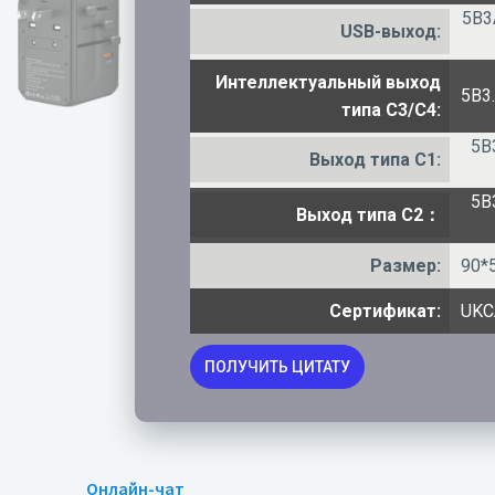
5В3
USB-выход:
Интеллектуальный выход
5В3
типа C3/C4:
5В
Выход типа C1:
5В
Выход типа C2：
Размер:
90*
Сертификат:
UKC
ПОЛУЧИТЬ ЦИТАТУ
Онлайн-чат