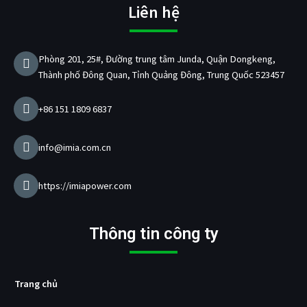
b
a
u
e
ả
t
Liên hệ
o
g
b
d
n
e
o
r
e
i
x
r
k
a
n
u
Phòng 201, 25#, Đường trung tâm Junda, Quận Dongkeng,
m
ấ
Thành phố Đông Quan, Tỉnh Quảng Đông, Trung Quốc 523457
t
b
ộ
+86 151 1809 6837
s
ạ
c
info@imia.com.cn
U
S
B
https://imiapower.com
/
p
d
Thông tin công ty
Trang chủ