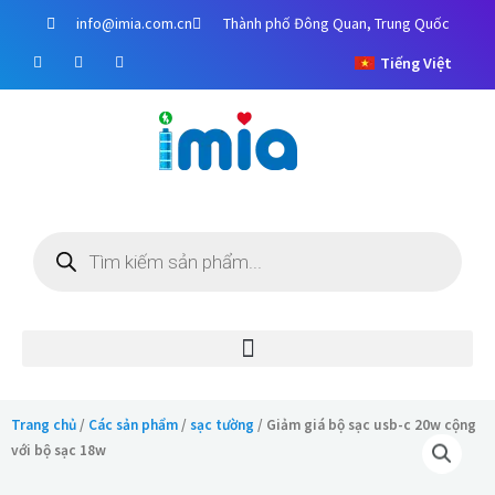
Chuyển
info@imia.com.cn
Thành phố Đông Quan, Trung Quốc
đến
F
Y
I
nội
Tiếng Việt
a
o
n
c
u
s
dung
e
t
t
b
u
a
o
b
g
o
e
r
k
a
m
Tìm
kiếm
sản
phẩm
Trang chủ
/
Các sản phẩm
/
sạc tường
/ Giảm giá bộ sạc usb-c 20w cộng
với bộ sạc 18w