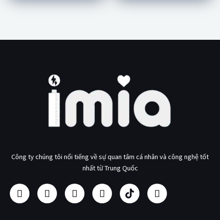
Công ty chúng tôi nổi tiếng về sự quan tâm cá nhân và công nghệ tốt
nhất từ Trung Quốc
F
I
Y
L
N
T
a
n
o
i
h
w
c
s
u
n
à
i
e
t
t
k
s
t