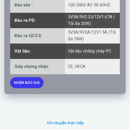
Đầu vào :
100-240V AC 50-60HZ
5V3A/9V2.25/12V1.67A (
Đầu ra PD:
Tối đa 20W)
5V3A/9V2A/12V1.5A (Tối
Đầu ra QC3.0:
đa 18W)
Vật liệu:
Vật liệu chống cháy PC
Giấy chứng nhận:
CE, UKCA
NHẬN BÁO GIÁ
Trò chuyện trực tiếp