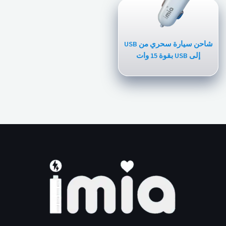
شاحن سيارة سحري من USB
إلى USB بقوة 15 وات