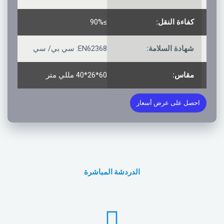
كفاءة النقل:
≥90%
شهادة السلامة:
EN62368: سي بي/ سي
مقاس:
60*26*40 مللي متر
احصل على عرض أسعار
الدردشة المباشرة