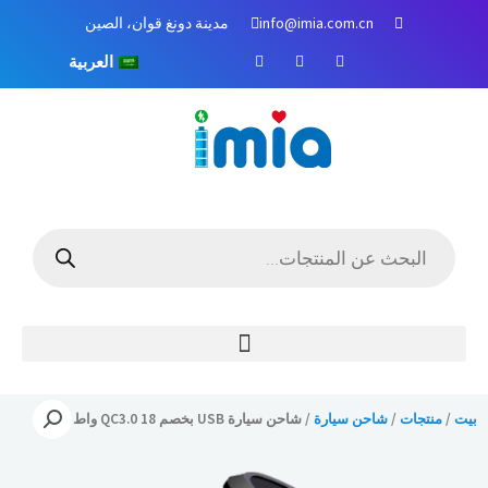
خطي
info@imia.com.cn
مدينة دونغ قوان، الصين
لى
ف
م
ا
لمحتوى
العربية
ي
و
ن
س
ق
س
ب
ع
ت
و
Y
غ
ك
o
ر
u
ا
T
م
u
b
e
البحث
عن
المنتجات
بيت
/
منتجات
/
شاحن سيارة
/ شاحن سيارة USB بخصم QC3.0 18 واط