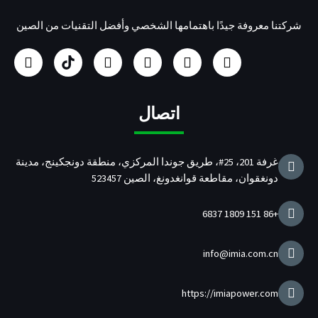
شركتنا معروفة جيدًا باهتمامها الشخصي وأفضل التقنيات من الصين
ف
ا
م
ي
ا
ت
ي
ن
و
ن
ل
و
س
س
ق
ك
ش
ي
ب
ت
ع
د
ر
ت
و
غ
Y
ي
ك
ر
اتصال
ك
ر
o
ن
ة
ا
u
ا
م
T
ل
غرفة 201، 25#، طريق جوندا المركزي، منطقة دونجكينج، مدينة
u
م
دونغقوان، مقاطعة قوانغدونغ، الصين 523457
b
ص
e
ن
ع
+86 151 1809 6837
ة
ل
ش
info@imia.com.cn
ا
ح
ن
https://imiapower.com
U