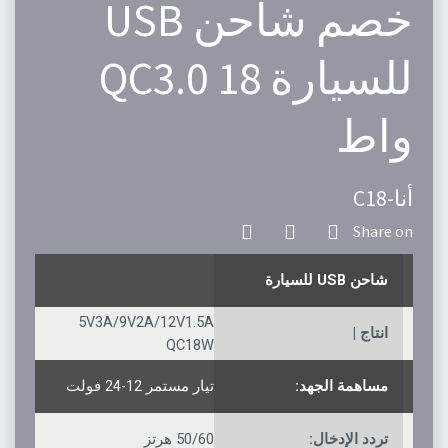
خصم شاحن USB
للسيارة QC3.0 18
واط
أنا-C18
شاحن USB للسيارة
5V3A/9V2A/12V1.5A
انتاج |
QC18W
مساهمة الجهد:
تيار مستمر 12-24 فولت
تردد الإدخال:
50/60 هرتز