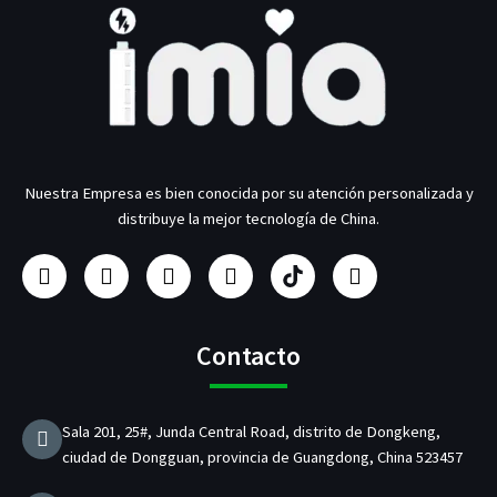
Nuestra Empresa es bien conocida por su atención personalizada y
distribuye la mejor tecnología de China.
F
I
Y
L
F
G
a
n
o
i
a
o
c
s
u
n
b
r
e
t
T
k
r
j
b
a
u
e
i
e
Contacto
o
g
b
d
c
o
o
r
e
I
a
k
a
n
n
Sala 201, 25#, Junda Central Road, distrito de Dongkeng,
m
t
ciudad de Dongguan, provincia de Guangdong, China 523457
e
d