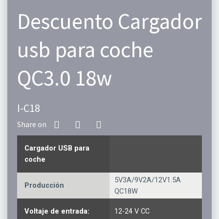
Descuento Cargador
usb para coche
QC3.0 18w
I-C18
Cargador USB para
coche
5V3A/9V2A/12V1.5A
Producción
QC18W
Voltaje de entrada:
12-24 V CC