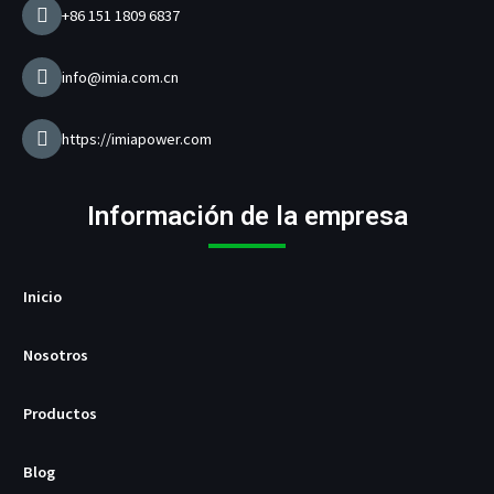
e
+86 151 1809 6837
c
a
r
info@imia.com.cn
g
a
d
https://imiapower.com
o
r
U
Información de la empresa
S
B
/
P
Inicio
D
Nosotros
Productos
Blog