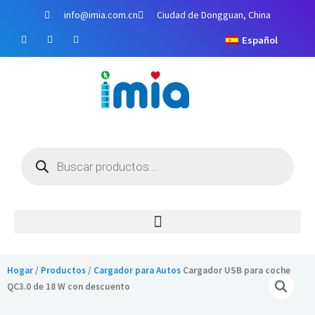
Ir
info@imia.com.cn
Ciudad de Dongguan, China
al
F
Y
I
contenido
Español
a
o
n
c
u
s
e
T
t
b
u
a
o
b
g
o
e
r
k
a
m
Búsqueda
de
productos
Hogar
/
Productos
/
Cargador para Autos
Cargador USB para coche
QC3.0 de 18 W con descuento