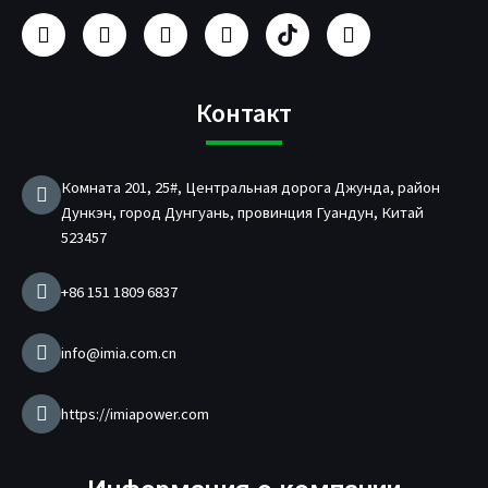
Ф
И
Y
Л
П
Т
е
н
o
и
р
в
й
с
u
н
о
и
с
т
T
к
и
т
б
а
u
е
з
т
Контакт
у
г
b
д
в
е
к
р
e
и
о
р
а
н
д
Комната 201, 25#, Центральная дорога Джунда, район
м
и
Дункэн, город Дунгуань, провинция Гуандун, Китай
т
е
523457
л
ь
+86 151 1809 6837
з
а
р
info@imia.com.cn
я
д
н
https://imiapower.com
о
г
о