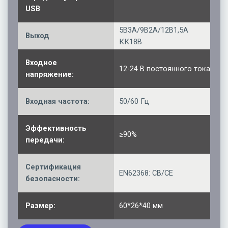
USB
5В3А/9В2А/12В1,5А
Выход
КК18В
Входное
12-24 В постоянного тока
напряжение:
Входная частота:
50/60 Гц
Эффективность
≥90%
передачи:
Сертификация
EN62368: CB/CE
безопасности:
Размер:
60*26*40 мм