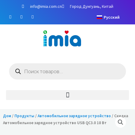
Перейти
info@imia.com.cn
Город Дунгуань, Китай
к
Ф
Y
И
содержимому
Русский
е
o
н
й
u
с
с
T
т
б
u
а
у
b
г
к
e
р
а
м
Поиск
товаров
Дом
/
Продукты
/
Автомобильное зарядное устройство
/ Скидка
Автомобильное зарядное устройство USB QC3.0 18 Вт