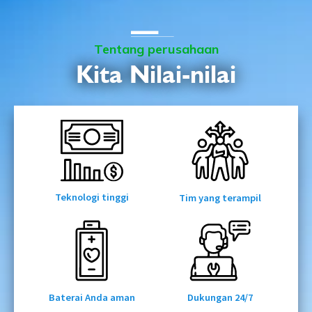
Tentang perusahaan
Kita
Nilai-nilai
Teknologi tinggi
Tim yang terampil
Baterai Anda aman
Dukungan 24/7