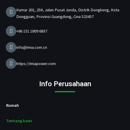
o
r
e
i
e
r
k
a
n
n
Kamar 201, 25#, Jalan Pusat Junda, Distrik Dongkeng, Kota
m
P
Dongguan, Provinsi Guangdong, Cina 523457
e
n
g
+86 151 1809 6837
i
s
i
info@imia.com.cn
D
a
y
https://imiapower.com
a
U
s
Info Perusahaan
b
/
p
d
Rumah
Tentang kami