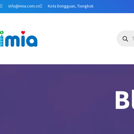
Lewati
info@imia.com.cn
Kota Dongguan, Tiongkok
ke
konten
Pencari
produk
B