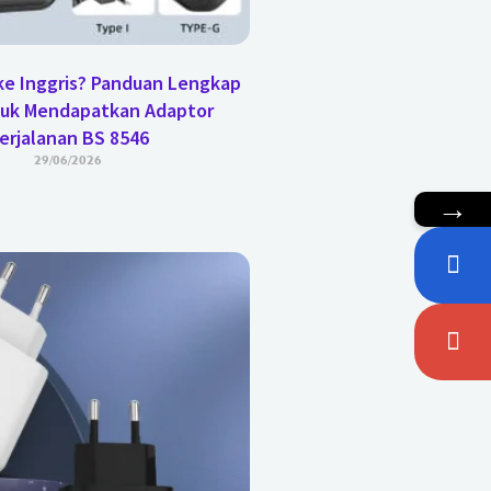
e Inggris? Panduan Lengkap
tuk Mendapatkan Adaptor
erjalanan BS 8546
29/06/2026
→