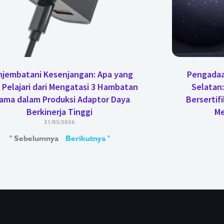
jembatani Kesenjangan: Apa yang
Pengadaa
 Pelajari dari Mengatasi 3 Hambatan
Selatan
ama dalam Produksi Adaptor Daya
Bersertif
Berkinerja Tinggi
Me
21/05/2026
" Sebelumnya
Berikutnya "