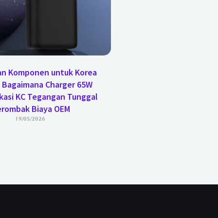
n Komponen untuk Korea
: Bagaimana Charger 65W
ikasi KC Tegangan Tunggal
rombak Biaya OEM
19/05/2026