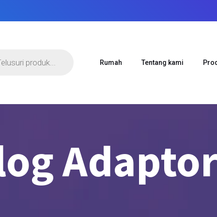
an
Rumah
Tentang kami
Pro
log Adapto