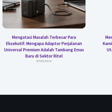
Mengatasi Masalah Terbesar Para
Men
Eksekutif: Mengapa Adaptor Perjalanan
Kami
Universal Premium Adalah Tambang Emas
Ut
Baru di Sektor Ritel
09/06/2026