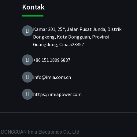
Kontak
Kamar 201, 25#, Jalan Pusat Junda, Distrik
Dongkeng, Kota Dongguan, Provinsi
Guangdong, Cina 523457
+86 151 1809 6837
info@imia.com.cn
https://imiapower.com
 DONGGUAN Imia Electronics Co., Ltd