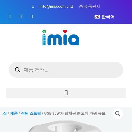
콘
info@imia.com.cn
중국 둥관시
텐
페
유
인
츠
한국어
이
튜
스
스
브
타
로
북
그
건
램
너
뛰
기
제
품
검
색
집
/
제품
/
전원 스트립
/ USB 35W가 탑재된 최고의 파워 큐브