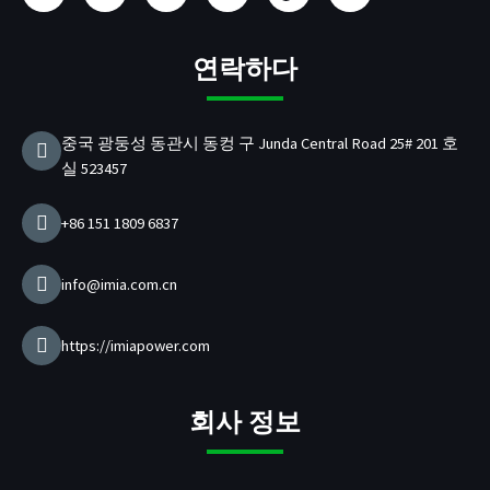
스
타
브
드
B
터
북
그
인
/
램
P
연락하다
D
충
전
중국 광둥성 동관시 동컹 구 Junda Central Road 25# 201 호
기
실 523457
제
조
업
+86 151 1809 6837
체
info@imia.com.cn
https://imiapower.com
회사 정보