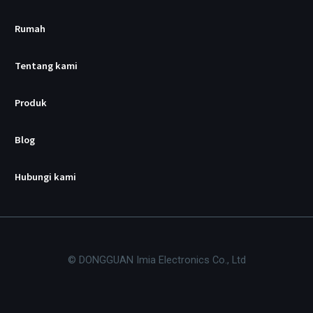
/
p
d
Rumah
Tentang kami
Produk
Blog
Hubungi kami
© DONGGUAN Imia Electronics Co., Ltd