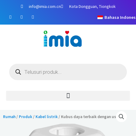
Lewati
info@imia.com.cn
Kota Dongguan, Tiongkok
ke
F
Y
I
konten
Bahasa Indones
a
o
n
c
u
s
e
t
t
b
u
a
o
b
g
o
e
r
k
a
m
Pencarian
produk
Rumah
/
Produk
/
Kabel listrik
/ Kubus daya terbaik dengan usb 35w