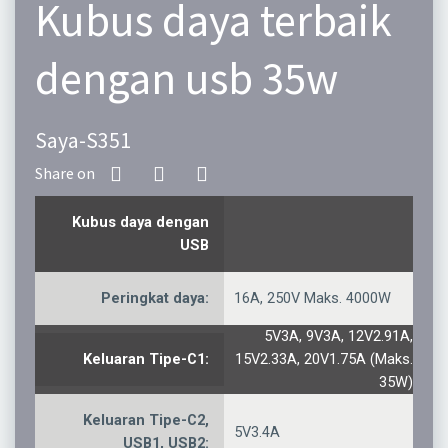
Kubus daya terbaik
dengan usb 35w
Saya-S351
Kubus daya dengan
USB
Peringkat daya:
16A, 250V Maks. 4000W
5V3A, 9V3A, 12V2.91A,
Keluaran Tipe-C1:
15V2.33A, 20V1.75A (Maks.
35W)
Keluaran Tipe-C2,
5V3.4A
USB1, USB2: