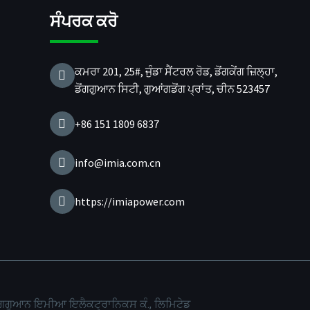
ਸੰਪਰਕ ਕਰੋ
ਕਮਰਾ 201, 25#, ਜੁੰਡਾ ਸੈਂਟਰਲ ਰੋਡ, ਡੋਂਗਕੇਂਗ ਜ਼ਿਲ੍ਹਾ,
ਡੋਂਗਗੁਆਨ ਸਿਟੀ, ਗੁਆਂਗਡੋਂਗ ਪ੍ਰਾਂਤ, ਚੀਨ 523457
+86 151 1809 6837
info@imia.com.cn
https://imiapower.com
ਂਗਗੁਆਨ ਇਮੀਆ ਇਲੈਕਟ੍ਰਾਨਿਕਸ ਕੰ., ਲਿਮਿਟੇਡ