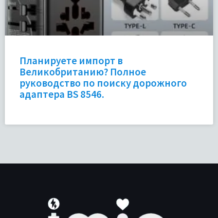
Планируете импорт в
Великобританию? Полное
руководство по поиску дорожного
адаптера BS 8546.