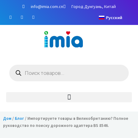
Перейти
info@imia.com.cn
Город Дунгуань, Китай
к
Ф
Y
И
содержимому
Русский
е
o
н
й
u
с
с
T
т
б
u
а
у
b
г
к
e
р
а
м
Поиск
товаров
Дом
/
Блог
/ Импортируете товары в Великобританию? Полное
руководство по поиску дорожного адаптера BS 8546.