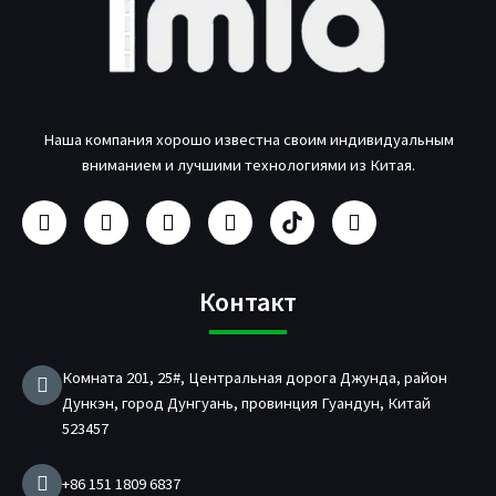
Наша компания хорошо известна своим индивидуальным
вниманием и лучшими технологиями из Китая.
Ф
И
Y
Л
П
Т
е
н
o
и
р
в
й
с
u
н
о
и
с
т
T
к
и
т
б
а
u
е
з
т
Контакт
у
г
b
д
в
е
к
р
e
и
о
р
а
н
д
Комната 201, 25#, Центральная дорога Джунда, район
м
и
Дункэн, город Дунгуань, провинция Гуандун, Китай
т
е
523457
л
ь
+86 151 1809 6837