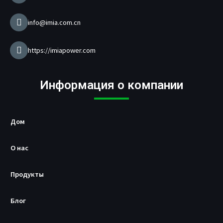
з
а
р
info@imia.com.cn
я
д
н
https://imiapower.com
о
г
о
Информация о компании
у
с
т
р
Дом
о
й
с
О нас
т
в
Продукты
а
U
S
Блог
B
/