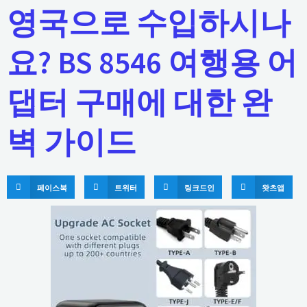
영국으로 수입하시나
요? BS 8546 여행용 어
댑터 구매에 대한 완
벽 가이드
페이스북
트위터
링크드인
왓츠앱