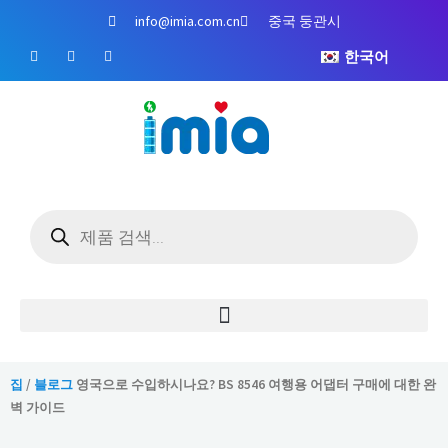
콘
info@imia.com.cn
중국 둥관시
텐
페
유
인
츠
한국어
이
튜
스
스
브
타
로
북
그
건
램
너
뛰
기
제
품
검
색
집
/
블로그
영국으로 수입하시나요? BS 8546 여행용 어댑터 구매에 대한 완
벽 가이드