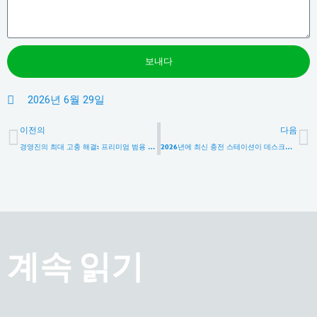
보내다
2026년 6월 29일
이전
이전의
다음
경영진의 최대 고충 해결: 프리미엄 범용 여행용 어댑터가 새로운 소매 시장의 황금알이 되는 이유
2026년에 최신 충전 스테이션이 데스크탑 멀티탭을 대체할 최고의 선택인 이유는 무엇일까요?
계속 읽기