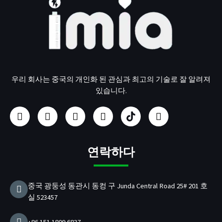
우리 회사는 중국의 개인화 된 관심과 최고의 기술로 잘 알려져
있습니다.
페
인
유
링
U
트
이
스
튜
크
S
위
스
타
브
드
B
터
북
그
인
/
램
P
연락하다
D
충
전
중국 광둥성 동관시 동컹 구 Junda Central Road 25# 201 호
기
실 523457
제
조
업