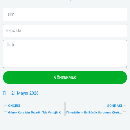
GÖNDERMEK
21 Mayıs 2026
Önceki
S
ÖNCESI
SONRAKI
Güney Kore için Tedarik: Tek Voltajlı KC Sertifikalı 65W Şarj Cihazı OEM Maliyetlerini Nasıl Düşürüyor?
Yöneticilerin En Büyük Sorununa Çözüm: Premium Evrensel Seyahat Adaptörleri Neden Perakende Sektörünün Yeni Altın Madeni?