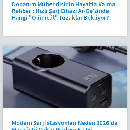
Donanım Mühendisinin Hayatta Kalma
Rehberi: Hızlı Şarj Cihazı Ar-Ge'sinde
Hangi "Ölümcül" Tuzaklar Bekliyor?
Modern Şarj İstasyonları Neden 2026'da
Masaüstü Çoklu Prizlere En İyi