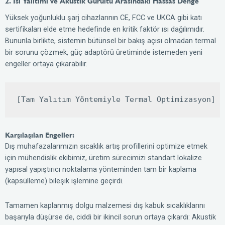
2. Isı Yalıtımı ve Akustik Gürültü Arasındaki Hassas Denge
Yüksek yoğunluklu şarj cihazlarının CE, FCC ve UKCA gibi katı
sertifikaları elde etme hedefinde en kritik faktör ısı dağılımıdır.
Bununla birlikte, sistemin bütünsel bir bakış açısı olmadan termal
bir sorunu çözmek, güç adaptörü üretiminde istemeden yeni
engeller ortaya çıkarabilir.
Karşılaşılan Engeller:
Dış muhafazalarımızın sıcaklık artış profillerini optimize etmek
için mühendislik ekibimiz, üretim sürecimizi standart lokalize
yapısal yapıştırıcı noktalama yönteminden tam bir kaplama
(kapsülleme) bileşik işlemine geçirdi.
Tamamen kaplanmış dolgu malzemesi dış kabuk sıcaklıklarını
başarıyla düşürse de, ciddi bir ikincil sorun ortaya çıkardı: Akustik