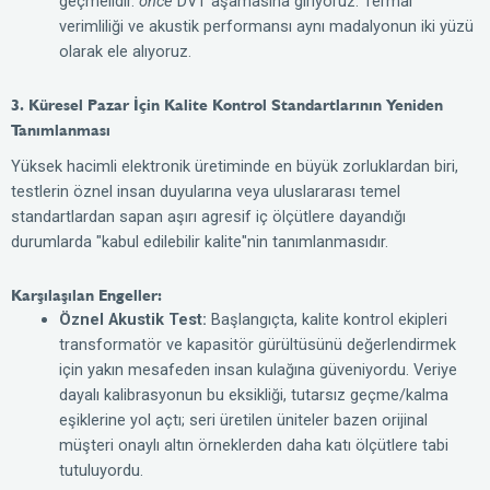
geçmelidir.
önce
DVT aşamasına giriyoruz. Termal
verimliliği ve akustik performansı aynı madalyonun iki yüzü
olarak ele alıyoruz.
3. Küresel Pazar İçin Kalite Kontrol Standartlarının Yeniden
Tanımlanması
Yüksek hacimli elektronik üretiminde en büyük zorluklardan biri,
testlerin öznel insan duyularına veya uluslararası temel
standartlardan sapan aşırı agresif iç ölçütlere dayandığı
durumlarda "kabul edilebilir kalite"nin tanımlanmasıdır.
Karşılaşılan Engeller:
Öznel Akustik Test:
Başlangıçta, kalite kontrol ekipleri
transformatör ve kapasitör gürültüsünü değerlendirmek
için yakın mesafeden insan kulağına güveniyordu. Veriye
dayalı kalibrasyonun bu eksikliği, tutarsız geçme/kalma
eşiklerine yol açtı; seri üretilen üniteler bazen orijinal
müşteri onaylı altın örneklerden daha katı ölçütlere tabi
tutuluyordu.