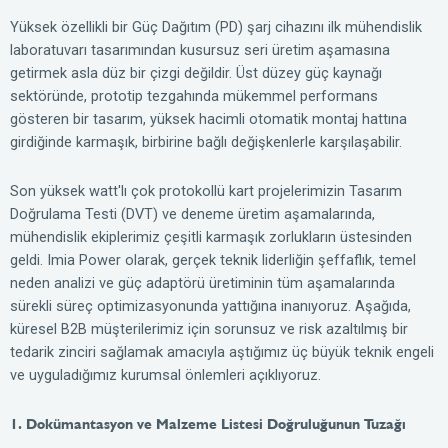
Yüksek özellikli bir Güç Dağıtım (PD) şarj cihazını ilk mühendislik
laboratuvarı tasarımından kusursuz seri üretim aşamasına
getirmek asla düz bir çizgi değildir. Üst düzey güç kaynağı
sektöründe, prototip tezgahında mükemmel performans
gösteren bir tasarım, yüksek hacimli otomatik montaj hattına
girdiğinde karmaşık, birbirine bağlı değişkenlerle karşılaşabilir.
Son yüksek watt'lı çok protokollü kart projelerimizin Tasarım
Doğrulama Testi (DVT) ve deneme üretim aşamalarında,
mühendislik ekiplerimiz çeşitli karmaşık zorlukların üstesinden
geldi. Imia Power olarak, gerçek teknik liderliğin şeffaflık, temel
neden analizi ve güç adaptörü üretiminin tüm aşamalarında
sürekli süreç optimizasyonunda yattığına inanıyoruz. Aşağıda,
küresel B2B müşterilerimiz için sorunsuz ve risk azaltılmış bir
tedarik zinciri sağlamak amacıyla aştığımız üç büyük teknik engeli
ve uyguladığımız kurumsal önlemleri açıklıyoruz.
1. Dokümantasyon ve Malzeme Listesi Doğruluğunun Tuzağı