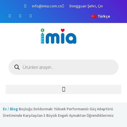
İçeriğe
info@imia.com.cn
Dongguan Şehri, Çin
atla
F
Y
i
Türkçe
a
o
n
c
u
s
e
t
t
b
u
a
o
b
g
o
e
r
k
a
m
Ürün
arama
Ev
/
Blog
Boşluğu Doldurmak: Yüksek Performanslı Güç Adaptörü
Üretiminde Karşılaşılan 3 Büyük Engeli Aşmaktan Öğrendiklerimiz