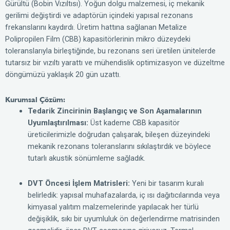
Gürültü (Bobin Vızıltısı). Yoğun dolgu malzemesi, iç mekanik
gerilimi değiştirdi ve adaptörün içindeki yapısal rezonans
frekanslarını kaydırdı. Üretim hattına sağlanan Metalize
Polipropilen Film (CBB) kapasitörlerinin mikro düzeydeki
toleranslarıyla birleştiğinde, bu rezonans seri üretilen ünitelerde
tutarsız bir vızıltı yarattı ve mühendislik optimizasyon ve düzeltme
döngümüzü yaklaşık 20 gün uzattı.
Kurumsal Çözüm:
Tedarik Zincirinin Başlangıç ve Son Aşamalarının
Uyumlaştırılması:
Üst kademe CBB kapasitör
üreticilerimizle doğrudan çalışarak, bileşen düzeyindeki
mekanik rezonans toleranslarını sıkılaştırdık ve böylece
tutarlı akustik sönümleme sağladık.
DVT Öncesi İşlem Matrisleri:
Yeni bir tasarım kuralı
belirledik: yapısal muhafazalarda, iç ısı dağıtıcılarında veya
kimyasal yalıtım malzemelerinde yapılacak her türlü
değişiklik, sıkı bir uyumluluk ön değerlendirme matrisinden