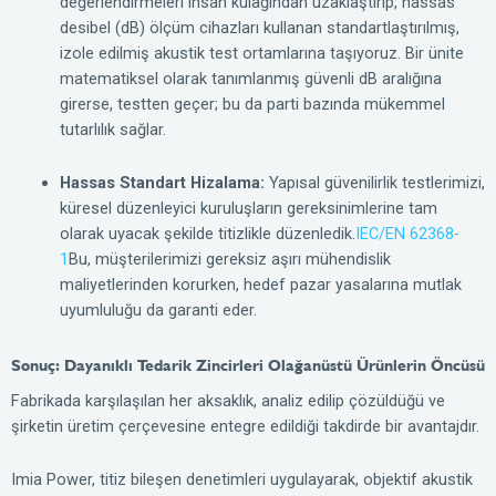
değerlendirmeleri insan kulağından uzaklaştırıp, hassas
desibel (dB) ölçüm cihazları kullanan standartlaştırılmış,
izole edilmiş akustik test ortamlarına taşıyoruz. Bir ünite
matematiksel olarak tanımlanmış güvenli dB aralığına
girerse, testten geçer; bu da parti bazında mükemmel
tutarlılık sağlar.
Hassas Standart Hizalama:
Yapısal güvenilirlik testlerimizi,
küresel düzenleyici kuruluşların gereksinimlerine tam
olarak uyacak şekilde titizlikle düzenledik.
IEC/EN 62368-
1
Bu, müşterilerimizi gereksiz aşırı mühendislik
maliyetlerinden korurken, hedef pazar yasalarına mutlak
uyumluluğu da garanti eder.
Sonuç: Dayanıklı Tedarik Zincirleri Olağanüstü Ürünlerin Öncüsü
Fabrikada karşılaşılan her aksaklık, analiz edilip çözüldüğü ve
şirketin üretim çerçevesine entegre edildiği takdirde bir avantajdır.
Imia Power, titiz bileşen denetimleri uygulayarak, objektif akustik