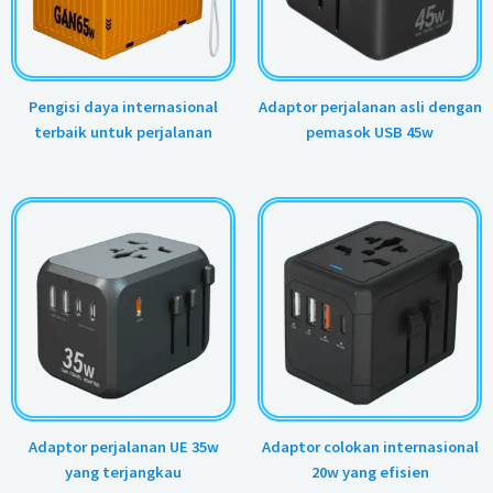
Pengisi daya internasional
Adaptor perjalanan asli dengan
terbaik untuk perjalanan
pemasok USB 45w
Adaptor perjalanan UE 35w
Adaptor colokan internasional
yang terjangkau
20w yang efisien