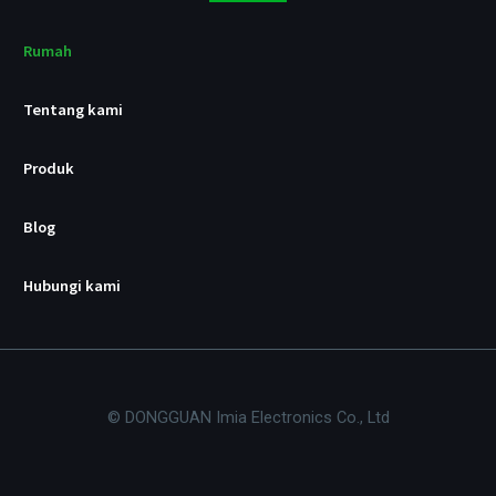
/
p
d
Rumah
Tentang kami
Produk
Blog
Hubungi kami
© DONGGUAN Imia Electronics Co., Ltd