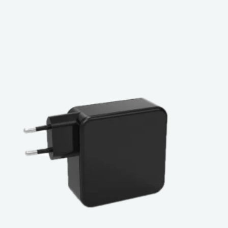
Kurangi Tingkat Pengembalian: Mencari Peng charger
USB Mobil OEM dengan Kompatibilitas Multi-Merek