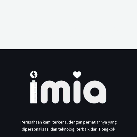
Memahami AQL dalam Pembuatan Adaptor Daya:
Panduan Kontrol Kualitas untuk Pengadaan B2B
1
2
3
4
5
6
7
8
9
10
Perusahaan kami terkenal dengan perhatiannya yang
dipersonalisasi dan teknologi terbaik dari Tiongkok