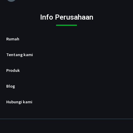
a
U
s
Info Perusahaan
b
/
p
d
Rumah
Tentang kami
Produk
Blog
Hubungi kami