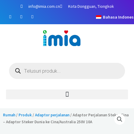
Lewati
info@imia.com.cn
Kota Dongguan, Tiongkok
ke
F
Y
I
konten
Bahasa Indones
a
o
n
c
u
s
e
t
t
b
u
a
o
b
g
o
e
r
k
a
m
Pencarian
produk
Rumah
/
Produk
/
Adaptor perjalanan
/ Adaptor Perjalanan Steker Cina
– Adaptor Steker Dunia ke Cina/Australia 250V 10A