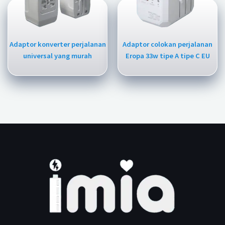
Adaptor konverter perjalanan
Adaptor colokan perjalanan
universal yang murah
Eropa 33w tipe A tipe C EU